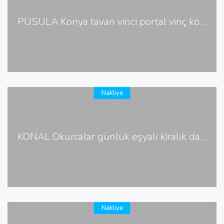
PUSULA Konya tavan vinci portal vinç köprülü vinç imalatı
Nakliye
KONAL Okurcalar günlük eşyalı kiralık daire ev yazlık
Nakliye