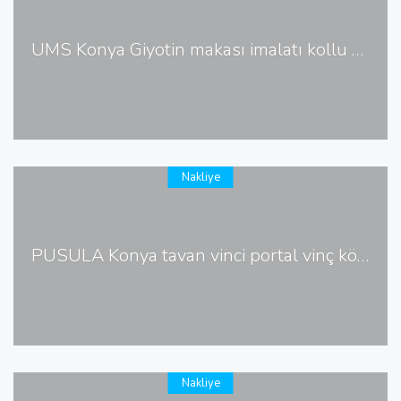
UMS Konya Giyotin makası imalatı kollu giyotin makası guillotine shears
Nakliye
PUSULA Konya tavan vinci portal vinç köprülü vinç imalatı
Nakliye