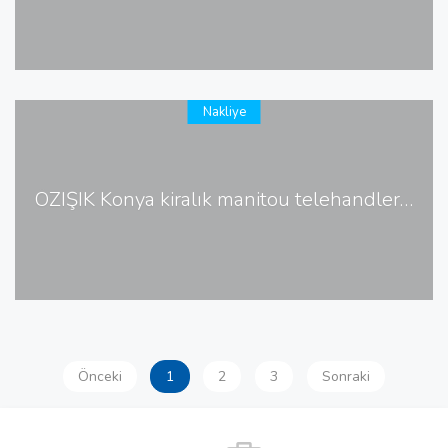
Nakliye
ÖZIŞIK Konya kiralık manitou telehandler 4x4 forklift
Önceki
1
2
3
Sonraki